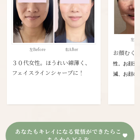
左B
左Before 右After
お顔むく
３０代女性。ほうれい線薄く、
性。お顔歪
フェイスラインシャープに！
減、お顔む
あなたもキレイになる覚悟ができたらこ
ちらからどうぞ