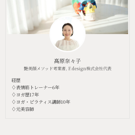
髙原奈々子
艶美顔メソッド考案者, F.design株式会社代表
経歴
♢表情筋トレーナー6年
♢ヨガ歴17年
♢ヨガ・ピラティス講師10年
♢元美容師